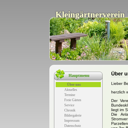
Kleingärtnerverein
Über u
Hauptmenu
Navigation
Lieber Be
Über uns
überspringen
Aktuelles
herzlich 
Termine
Freie Gärten
Der Vere
Bundeskl
Service
liegt im 
Chronik
Die Anl
Bildergalerie
Stromver
Impressum
Parzelle
Datenschutz