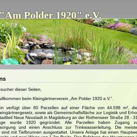
"Am Polder 1920" e.V.
ns
sucher dieser Seiten,
willkommen beim Kleingärtnerverein „Am Polder 1920 e.V.“.
in verfügt über 80 Parzellen auf einer Fläche von 44.598 m², di
eingärtnergesetz, sowie als Gemeinschaftsfläche zur Logistik und Er
Stadtteil Neue Neustadt in Magdeburg an der Rothenseer Straße 28 - 31
age wurde 1920 gegründet. Alle Parzellen haben Zugang z
sorgung und einen Anschluss zur Trinkwasserleitung. Die meist
n sind mit Tiefbrunnen ausgestattet. Unsere Anlage hat einen Hauptw