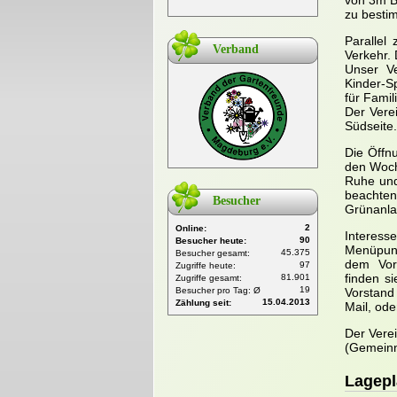
von 3m B
zu bestim
Parallel
Verband
Verkehr. 
Unser Ve
Kinder-S
für Famil
Der Vere
Südseite.
Die Öffn
den Woch
Ruhe und
beachten
Besucher
Grünanlag
2
Online:
Interess
90
Besucher heute:
Menüpunk
45.375
Besucher gesamt:
dem Vors
97
Zugriffe heute:
finden s
81.901
Zugriffe gesamt:
19
Besucher pro Tag: Ø
Vorstand
15.04.2013
Zählung seit:
Mail, od
Der Vere
(Gemeinn
Lagepl