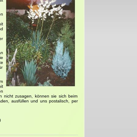
st
en
it
nd
er
an
ie
te
ür
em
it
en
nen nicht zusagen, können sie sich beim
den, ausfüllen und uns postalisch, per
)