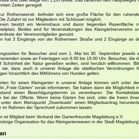
reite und zwei Wege von 1,2m Breite. Das Befahren des Hauptweges i
mten Zeiten geregelt.
 zur Rothenseerstr. befindet sich eine große Fläche für den ruhend
Die Zufahrt ist nur Mitgliedern mit Schlüssel möglich.
rein besitzt ein Vereinshaus und davor liegenden Rasenfläche m
pielplatz. Beides wird für Veranstaltungen des Kleingärtnervereins u
ienfeste der Vereinsmitglieder genutzt.
in hat 3 Eingänge von der Rothenseer Straße und 2 Eingänge an d
ungszeiten für Besucher sind vom 1. Mai bis 30. September jeweils 
enenden sowie an Feiertagen von 8.00 bis 19.00 Uhr. Besucher, die d
 Schönheit der Natur genießen wollen, sind herzlich willkommen. Bit
 sie, dass auch in unserer Anlage die städtischen Verordnungen f
en hinsichtlich des Mitführens von Hunden gelten.
enten für einen Kleingarten in unserer Anlage können sich unter d
t „Freie Gärten“ vorab informieren. Sie haben dann die Möglichkeit m
tand einen Besichtigungstermin zu vereinbaren. Die Kontaktdat
ie bei der Offerte. Wenn keine Gärten frei sind, oder die freien ih
 unter dem Menüpunkt „Downloads“ einen Mitgliedsantrag herunterla
er im Rahmen der Sprechzeit zukommen lassen.
in ist Mitglied beim Verband der Gartenfreunde Magdeburg e.V.
ützige Organisation für das Kleingartenwesen in der Stadt Magdeburg
an